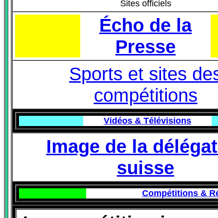
Sites officiels
Écho de la
Presse
Sports et sites de
compétitions
Vidéos & Télévisions
Image de la délégat
suisse
Compétitions & Ré