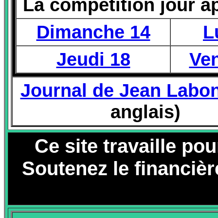
La compétition jour ap
Dimanche 14
L
Jeudi 18
Ven
Journal de Jean Labo
anglais)
Ce site travaille po
Soutenez le financièr