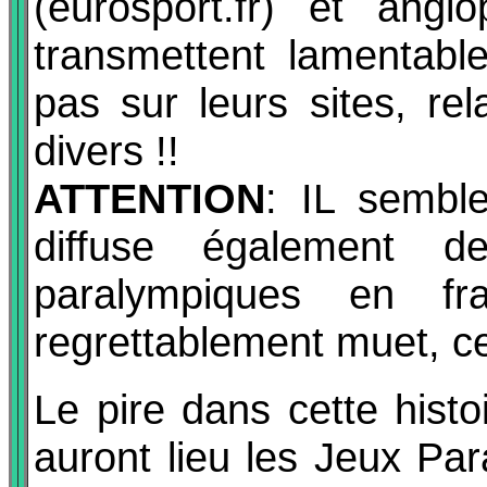
(eurosport.fr) et angl
transmettent lamentab
pas sur leurs sites, rel
divers !!
ATTENTION
: IL sembl
diffuse également d
paralympiques en fr
regrettablement muet, cet
Le pire dans cette histo
auront lieu les Jeux Pa