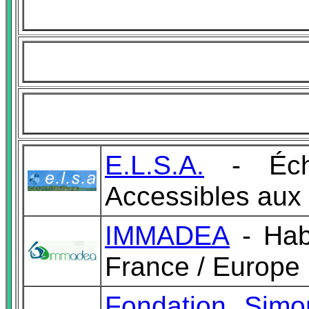
E.L.S.A.
- Écha
Accessibles aux
IMMADEA
- Hab
France / Europe
Fondation Sim