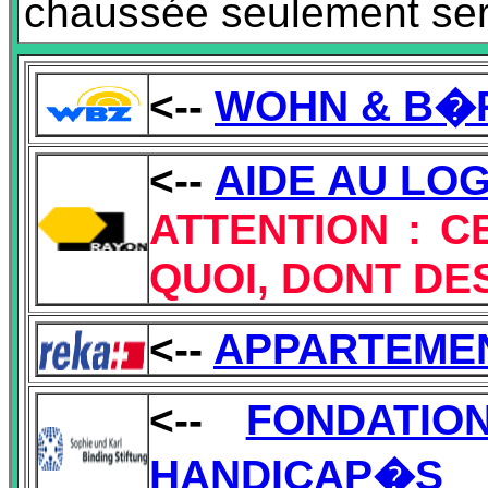
chaussée seulement ser
<--
WOHN & B�
<--
AIDE AU LOG
ATTENTION : C
QUOI, DONT DE
<--
APPARTEME
<--
FONDATIO
HANDICAP�S