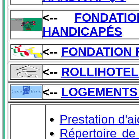
<--
FONDATI
HANDICAPÉS
<--
FONDATION 
<--
ROLLIHOTEL 
<--
LOGEMENTS 
Prestation d'a
Répertoire de