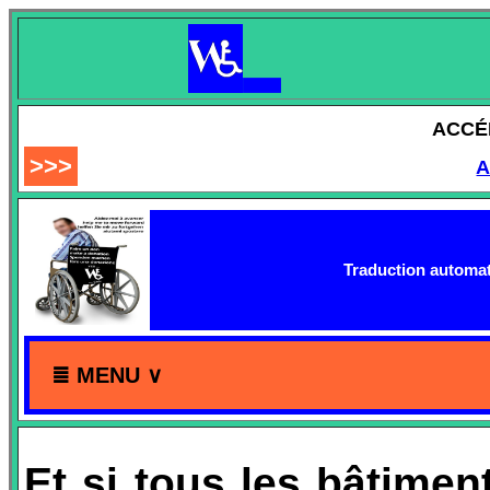
ACCÉ
>>>
A
Traduction automa
≣ MENU ∨
Et si tous les bâtimen