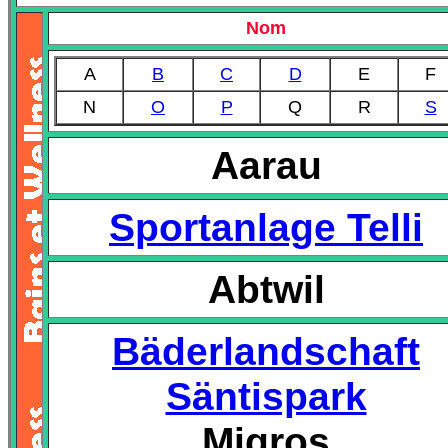
Nom
A
B
C
D
E
F
N
O
P
Q
R
S
Aarau
Sportanlage Telli
Abtwil
Bäderlandschaft
Säntispark
Migros