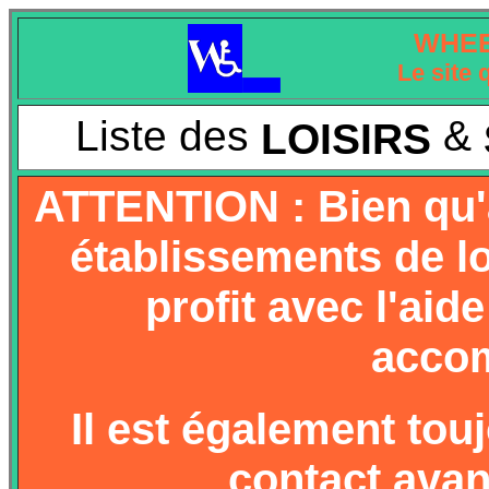
WHEE
Le site 
Liste des
&
LOISIRS
ATTENTION : Bien qu'
établissements de lo
profit avec l'aid
acco
Il est également tou
contact avan