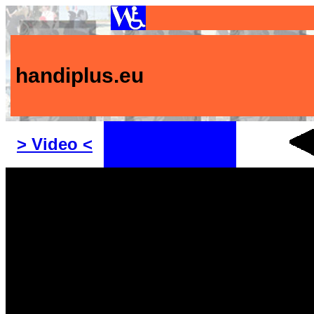
handiplus.eu
> Video <