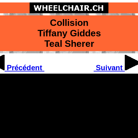
Collision
Tiffany Giddes
Teal Sherer
Précédent
Suivant