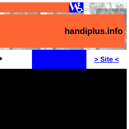
handiplus.info
> Site <