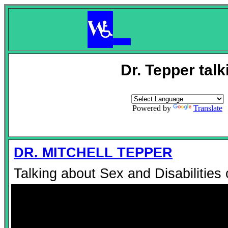
Dr. Tepper talk
Powered by
Translate
DR. MITCHELL TEPPER
Talking about Sex and Disabilities