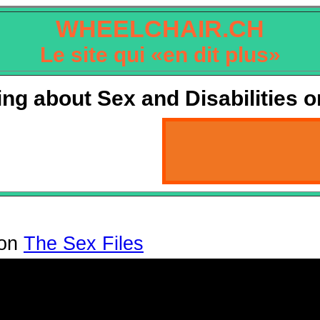
WHEELCHAIR.CH
Le site qui «en dit plus»
ing about Sex and Disabilities 
 on
The Sex Files