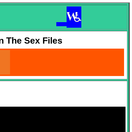
on The Sex Files