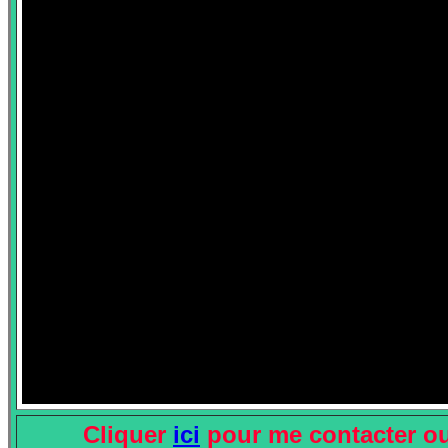
Cliquer
ici
pour me contacter ou