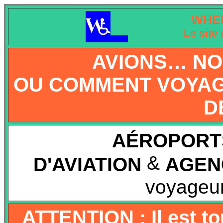
WHE
Le site 
AVIONS… NO
OU COMMENT VOYAGE
D
AÉROPORT
&
D'AVIATION
AGEN
voyageu
ATTENTION : Il est t