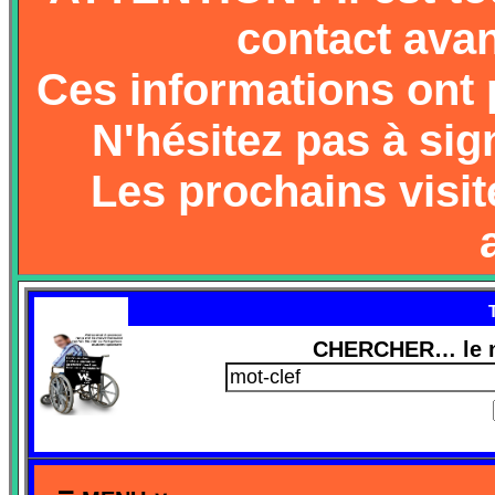
contact avan
Ces informations ont p
N'hésitez pas à sign
Les prochains visi
CHERCHER… le n